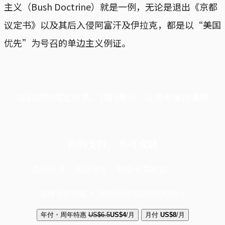
主义（Bush Doctrine）就是一例，无论是退出《京都
议定书》以及其后入侵阿富汗及伊拉克，都是以“美国
优先”为号召的单边主义例证。
端11周年限定优惠，1周1美元，让思考保持清爽
你的支持，不可或缺
成为会员，阅读全文，领取专属权益
选择守护方案 + 华尔街日报或纽约时报
年付・周年特惠
US$6.5
US$4
/月
月付
US$8
/月