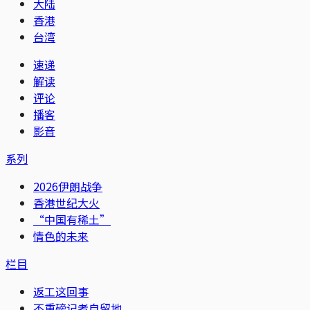
大陆
香港
台湾
速递
解读
评论
播客
影音
系列
2026伊朗战争
香港世纪大火
“中国有稀土”
情色的未来
栏目
返工这回事
不重磅记者自留地