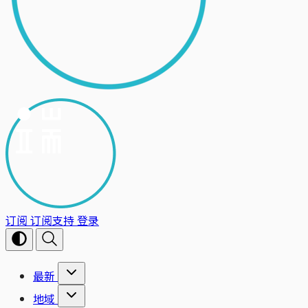
订阅
订阅支持
登录
最新
地域