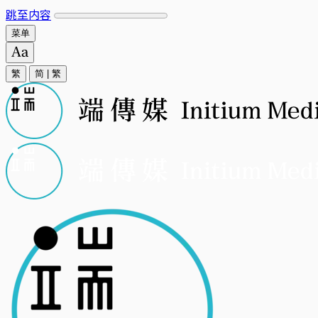
跳至内容
菜单
繁
简
|
繁