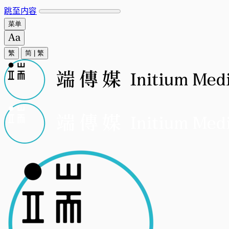
跳至内容
菜单
繁
简
|
繁