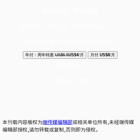
你的支持，不可或缺
成为会员，阅读全文，领取专属权益
选择守护方案 + 华尔街日报或纽约时报
年付・周年特惠
US$6.5
US$4
/月
月付
US$8
/月
立即解锁全文
已是会员？
登录
本刊载内容版权为
端传媒编辑部
或相关单位所有,未经端传媒
编辑部授权,请勿转载或复制,否则即为侵权。