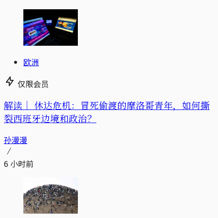
欧洲
仅限会员
解读｜
休达危机：冒死偷渡的摩洛哥青年，如何撕
裂西班牙边境和政治？
孙漫漫
6 小时前