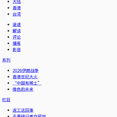
大陆
香港
台湾
速递
解读
评论
播客
影音
系列
2026伊朗战争
香港世纪大火
“中国有稀土”
情色的未来
栏目
返工这回事
不重磅记者自留地