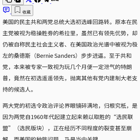
收藏
美国的民主共和两党总统大选初选峰回路转。原本在民
主党被视为稳操胜劵的希拉里，虽然已有领先优势，却
仍被自称民主社会主义者、在美国政治光谱中被视为极
左的桑德斯（Bernie Sanders）步步进逼。至于共和
党，本来被专家一致视为玩几个月便一定泄气的特朗
普，竟然在初选遥遥领先，抛离其他有党内建制大老支
持的候选人。
两大党的初选令政治评论界眼镜碎满地，归根究柢，是
因为两党自1960年代起建立起来赖以取胜的“选民联
盟”（选民版块），正在经历不同程度的裂变甚至崩
解。而美国的种族问题，乃是当中关键。