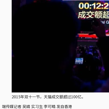
2015年双十一节，天猫成交额超过100亿。
端传媒记者 吴婧 实习生 李可晴 发自香港