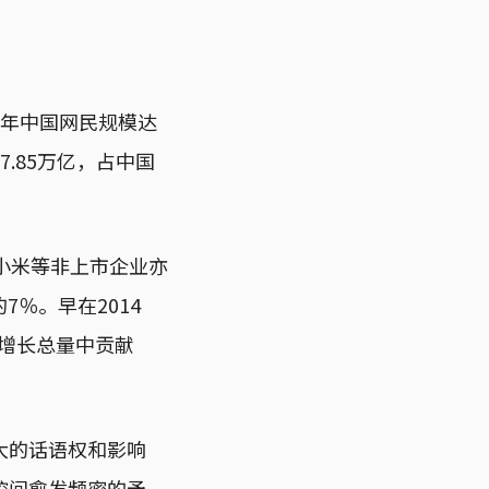
5年中国网民规模达
.85万亿，占中国
小米等非上市企业亦
7％。早在2014
P增长总量中贡献
大的话语权和影响
控间愈发频密的矛