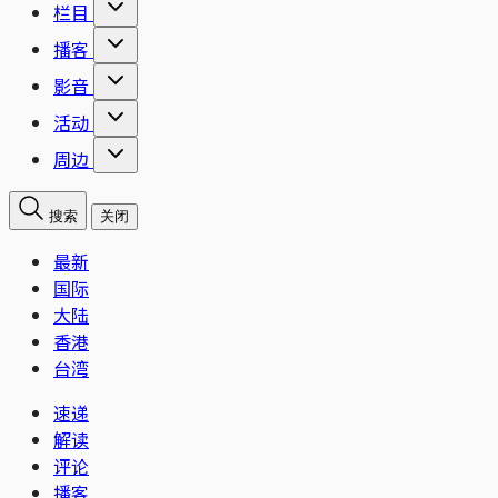
栏目
播客
影音
活动
周边
搜索
关闭
最新
国际
大陆
香港
台湾
速递
解读
评论
播客