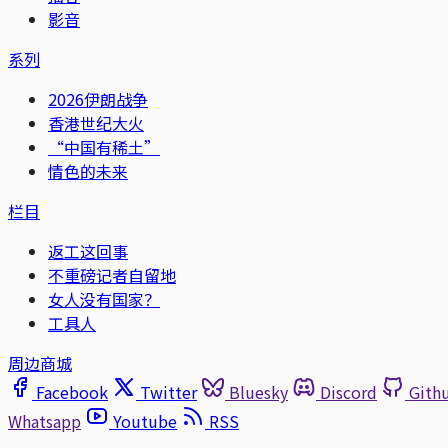
影音
系列
2026伊朗战争
香港世纪大火
“中国有稀土”
情色的未来
栏目
返工这回事
不重磅记者自留地
女人没有国家？
工具人
周边商城
Facebook
Twitter
Bluesky
Discord
Gith
Whatsapp
Youtube
RSS