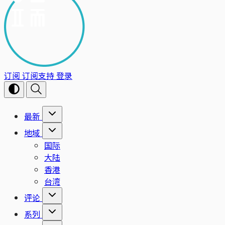
订阅
订阅支持
登录
最新
地域
国际
大陆
香港
台湾
评论
系列