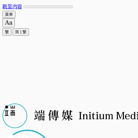
跳至内容
菜单
繁
简
|
繁