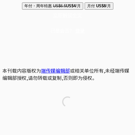
年付・周年特惠
US$6.5
US$4
/月
月付
US$8
/月
立即解锁全文
已是会员？
登录
本刊载内容版权为
端传媒编辑部
或相关单位所有,未经端传媒
编辑部授权,请勿转载或复制,否则即为侵权。