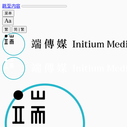
跳至内容
菜单
繁
简
|
繁