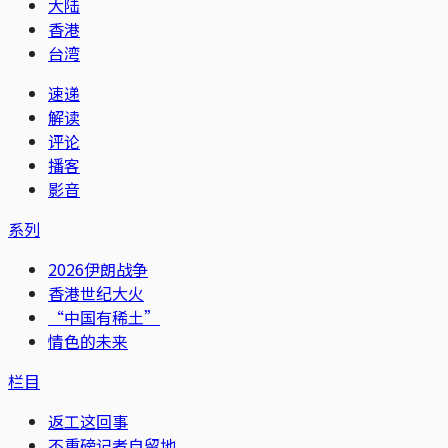
大陆
香港
台湾
速递
解读
评论
播客
影音
系列
2026伊朗战争
香港世纪大火
“中国有稀土”
情色的未来
栏目
返工这回事
不重磅记者自留地