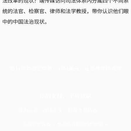
法改革的现状？端传媒访问司法体系内分属四个不同系
统的法官、检察官、律师和法学教授，带你认识他们眼
中的中国法治现状。
端11周年限定优惠，1周1美元，让思考保持清爽
你的支持，不可或缺
成为会员，阅读全文，领取专属权益
选择守护方案 + 华尔街日报或纽约时报