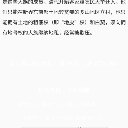
是这些大族的成员。清代开始客家籍农民大举迁入。他
们只能在新界东南部土地较贫瘠的多山地区立村，也只
能拥有土地的租佃权（即“地皮”权）和白契，须向拥
有地骨权的大族缴纳地租，经常被欺压。
端11周年限定优惠，1周1美元，让思考保持清爽
你的支持，不可或缺
成为会员，阅读全文，领取专属权益
选择守护方案 + 华尔街日报或纽约时报