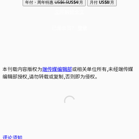
年付・周年特惠
US$6.5
US$4
/月
月付
US$8
/月
立即解锁全文
已是会员？
登录
本刊载内容版权为
端传媒编辑部
或相关单位所有,未经端传媒
编辑部授权,请勿转载或复制,否则即为侵权。
评论须知