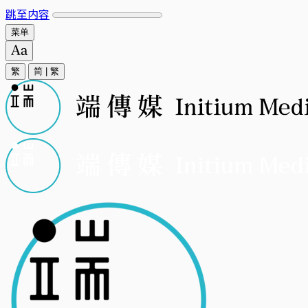
跳至内容
菜单
繁
简
|
繁