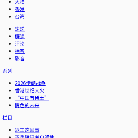
大陆
香港
台湾
速递
解读
评论
播客
影音
系列
2026伊朗战争
香港世纪大火
“中国有稀土”
情色的未来
栏目
返工这回事
不重磅记者自留地