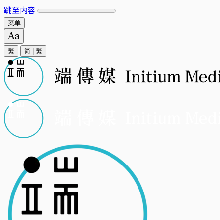
跳至内容
菜单
繁
简
|
繁