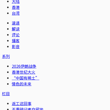
大陆
香港
台湾
速递
解读
评论
播客
影音
系列
2026伊朗战争
香港世纪大火
“中国有稀土”
情色的未来
栏目
返工这回事
不重磅记者自留地