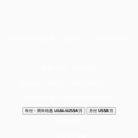
端11周年限定优惠，1周1美元，让思考保持清爽
你的支持，不可或缺
成为会员，阅读全文，领取专属权益
选择守护方案 + 华尔街日报或纽约时报
年付・周年特惠
US$6.5
US$4
/月
月付
US$8
/月
立即解锁全文
已是会员？
登录