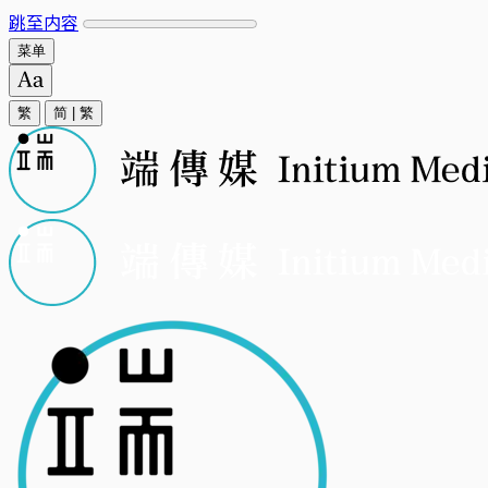
跳至内容
菜单
繁
简
|
繁