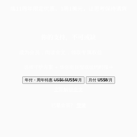
端11周年限定优惠，1周1美元，让思考保持清爽
你的支持，不可或缺
成为会员，阅读全文，领取专属权益
选择守护方案 + 华尔街日报或纽约时报
年付・周年特惠
US$6.5
US$4
/月
月付
US$8
/月
立即解锁全文
已是会员？
登录