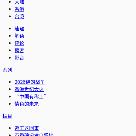
大陆
香港
台湾
速递
解读
评论
播客
影音
系列
2026伊朗战争
香港世纪大火
“中国有稀土”
情色的未来
栏目
返工这回事
不重磅记者自留地