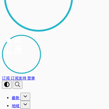
订阅
订阅支持
登录
最新
地域