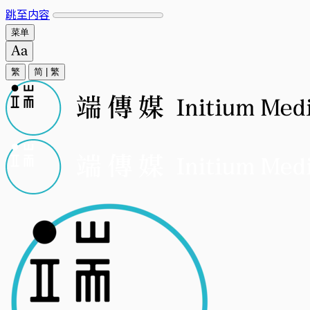
跳至内容
菜单
繁
简
|
繁