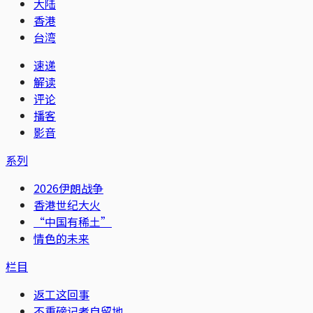
大陆
香港
台湾
速递
解读
评论
播客
影音
系列
2026伊朗战争
香港世纪大火
“中国有稀土”
情色的未来
栏目
返工这回事
不重磅记者自留地