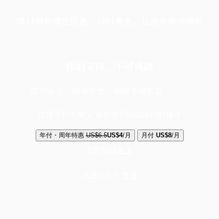
端11周年限定优惠，1周1美元，让思考保持清爽
你的支持，不可或缺
成为会员，阅读全文，领取专属权益
选择守护方案 + 华尔街日报或纽约时报
年付・周年特惠
US$6.5
US$4
/月
月付
US$8
/月
立即解锁全文
已是会员？
登录