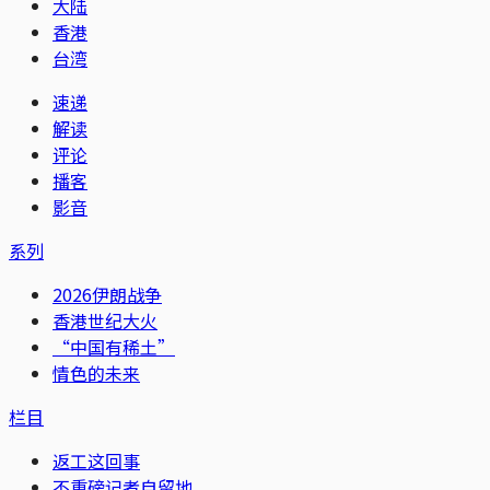
大陆
香港
台湾
速递
解读
评论
播客
影音
系列
2026伊朗战争
香港世纪大火
“中国有稀土”
情色的未来
栏目
返工这回事
不重磅记者自留地