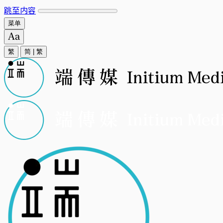
跳至内容
菜单
繁
简
|
繁