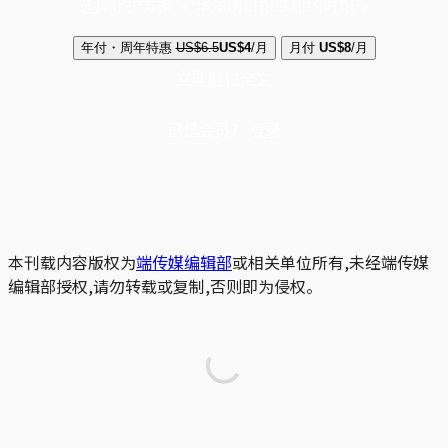
选择守护方案 + 华尔街日报或纽约时报
年付・周年特惠
US$6.5
US$4
/月
月付
US$8
/月
立即解锁全文
已是会员？
登录
本刊载内容版权为
端传媒编辑部
或相关单位所有,未经端传媒
编辑部授权,请勿转载或复制,否则即为侵权。