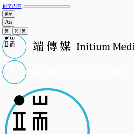
跳至内容
菜单
繁
简
|
繁