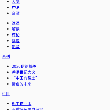
大陆
香港
台湾
速递
解读
评论
播客
影音
系列
2026伊朗战争
香港世纪大火
“中国有稀土”
情色的未来
栏目
返工这回事
不重磅记者自留地