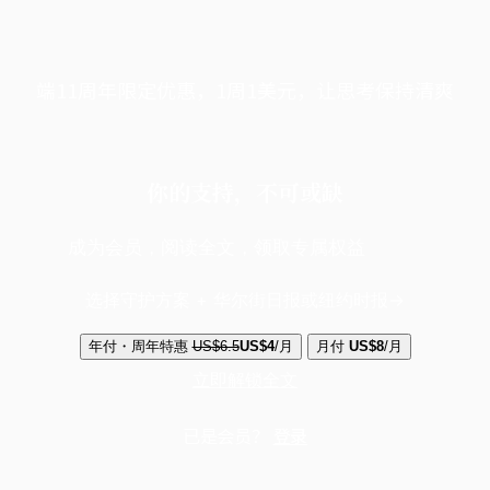
端11周年限定优惠，1周1美元，让思考保持清爽
你的支持，不可或缺
成为会员，阅读全文，领取专属权益
选择守护方案 + 华尔街日报或纽约时报
年付・周年特惠
US$6.5
US$4
/月
月付
US$8
/月
立即解锁全文
已是会员？
登录