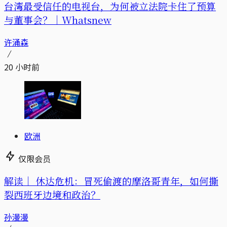
台湾最受信任的电视台，为何被立法院卡住了预算
与董事会？｜Whatsnew
许涌森
20 小时前
欧洲
仅限会员
解读｜
休达危机：冒死偷渡的摩洛哥青年，如何撕
裂西班牙边境和政治？
孙漫漫