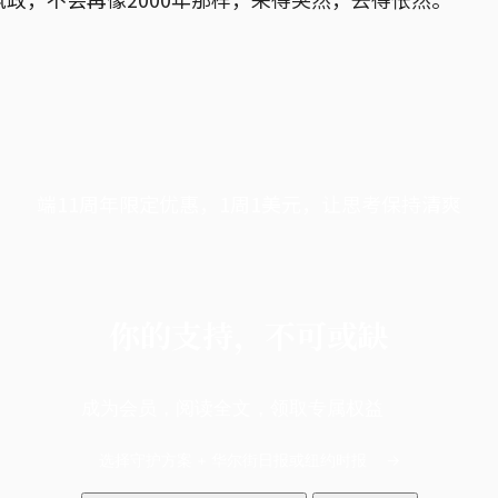
端11周年限定优惠，1周1美元，让思考保持清爽
你的支持，不可或缺
成为会员，阅读全文，领取专属权益
选择守护方案 + 华尔街日报或纽约时报