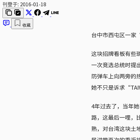
刊登于:
2016-01-18
收藏
台中市西屯区一家“
这块招牌看板有些
一次竞选总统时提
防弹车上向两旁的
她不只是诉求“TAIW
4年过去了，当年
路，这最后一哩，
熟，对台湾这块土
民进党再次的重返执