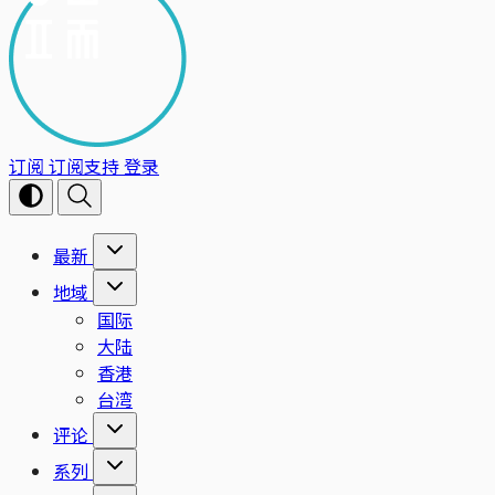
订阅
订阅支持
登录
最新
地域
国际
大陆
香港
台湾
评论
系列