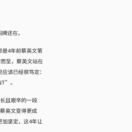
招牌还在。
那是4年前蔡英文第
啸而至，蔡英文站在
里应该已经很笃定：
ENT”。
漫长且艰辛的一段
让蔡英文变得更成
更加坚定，这4年让