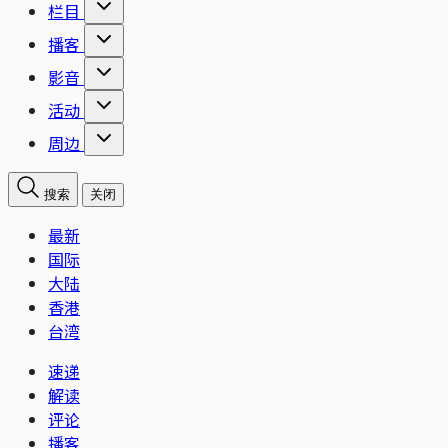
栏目
播客
影音
活动
周边
搜索
关闭
最新
国际
大陆
香港
台湾
速递
解读
评论
播客