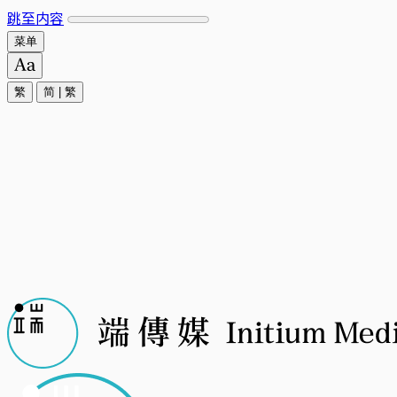
跳至内容
菜单
繁
简
|
繁