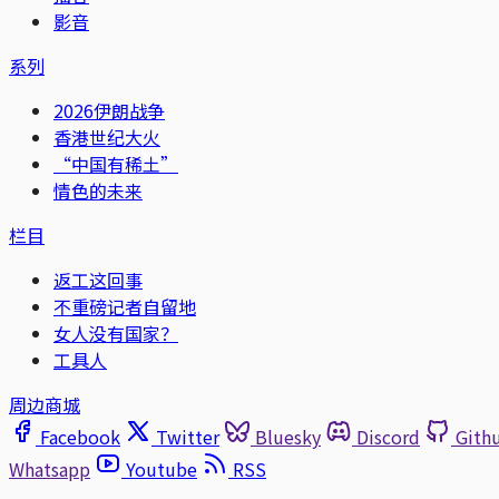
影音
系列
2026伊朗战争
香港世纪大火
“中国有稀土”
情色的未来
栏目
返工这回事
不重磅记者自留地
女人没有国家？
工具人
周边商城
Facebook
Twitter
Bluesky
Discord
Gith
Whatsapp
Youtube
RSS