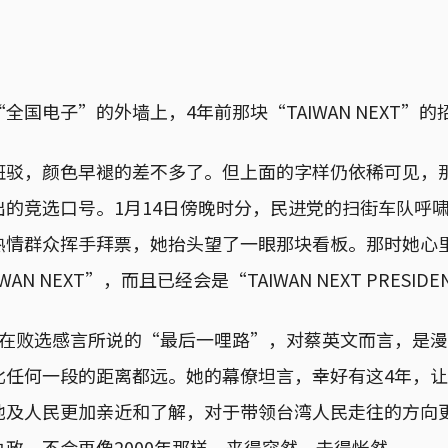
全国电子”的外墙上，4年前那块“TAIWAN NEXT”的
斑驳，颜色早褪的差不多了。但上面的字样仍依稀可见，
出的竞选口号。1月14日傍晚时分，民进党的扫街车队呼
热情群众挥手拜票，她抬头望了一眼那块看板。那时她心
AN NEXT”，而且已经会是“TAIWAN NEXT PRESID
她在败选感言所说的“最后一哩路”，对蔡英文而言，是
比任何一段的距离都远。她的幕僚坦言，幸好有这4年，
地及人民更加亲近和了解，对于带领台湾人民走往的方向
政，不会再像2000年那样，来得突然，去得怅然。