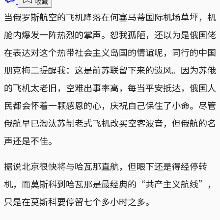
收藏
当俄罗斯航空的飞机降落在何塞马蒂国际机场草坪，机
舱内爆发一阵热烈的掌声。恕我孤陋，还以为是俄国佬
在表达对这个热带社会主义岛国的情谊呢，同行的中国
朋克梅二提醒我：这是前苏联留下来的遗风。因为苏俄
的飞机太老旧，空难出事率高，每当平安抵达，俄国人
民都会怀着一颗感恩的心，庆祝自己保住了小命。尽管
俄航早已淘汰苏制老式飞机改买空客波音，但俄航的名
声还是不佳。
据说北京很快将与哈瓦那直航，但眼下还是得经停转
机，而莫斯科到哈瓦那是最经典的“共产主义航线”，
只是在莫斯科要停留七个多小时之多。