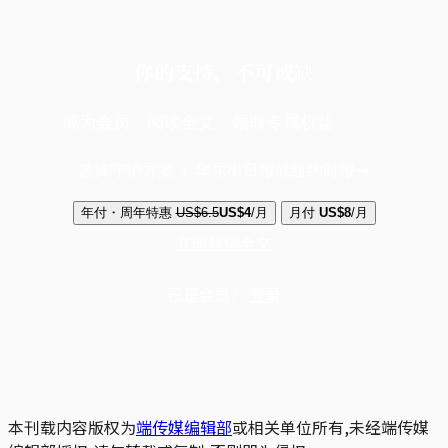
你的支持，不可或缺
成为会员，阅读全文，领取专属权益
选择守护方案 + 华尔街日报或纽约时报
年付・周年特惠
US$6.5
US$4
/月
月付
US$8
/月
立即解锁全文
已是会员？
登录
本刊载内容版权为
端传媒编辑部
或相关单位所有,未经端传媒