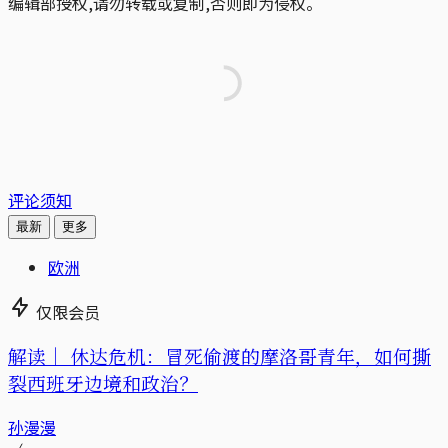
编辑部授权,请勿转载或复制,否则即为侵权。
评论须知
最新
更多
欧洲
仅限会员
解读｜
休达危机：冒死偷渡的摩洛哥青年，如何撕
裂西班牙边境和政治？
孙漫漫