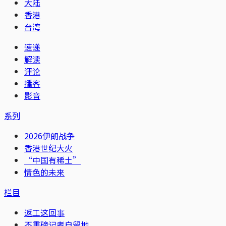
大陆
香港
台湾
速递
解读
评论
播客
影音
系列
2026伊朗战争
香港世纪大火
“中国有稀土”
情色的未来
栏目
返工这回事
不重磅记者自留地