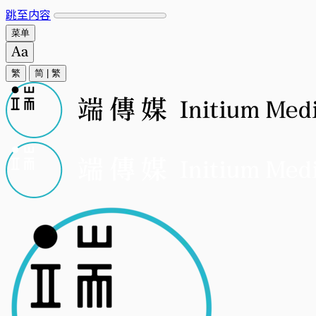
跳至内容
菜单
繁
简
|
繁