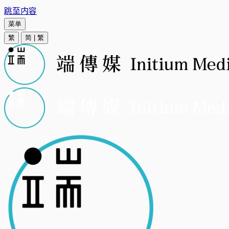
跳至内容
菜单
繁
简
|
繁