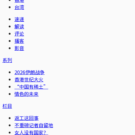
台湾
速递
解读
评论
播客
影音
系列
2026伊朗战争
香港世纪大火
“中国有稀土”
情色的未来
栏目
返工这回事
不重磅记者自留地
女人没有国家？