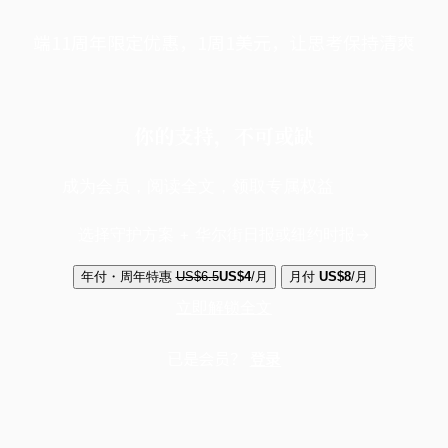
端11周年限定优惠，1周1美元，让思考保持清爽
你的支持，不可或缺
成为会员，阅读全文，领取专属权益
选择守护方案 + 华尔街日报或纽约时报
年付・周年特惠
US$6.5
US$4
/月
月付
US$8
/月
立即解锁全文
已是会员？
登录