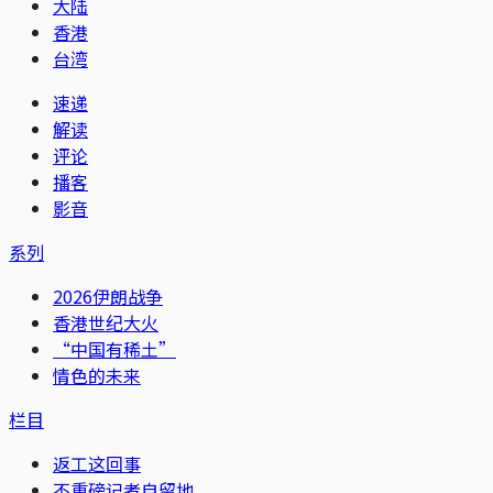
大陆
香港
台湾
速递
解读
评论
播客
影音
系列
2026伊朗战争
香港世纪大火
“中国有稀土”
情色的未来
栏目
返工这回事
不重磅记者自留地