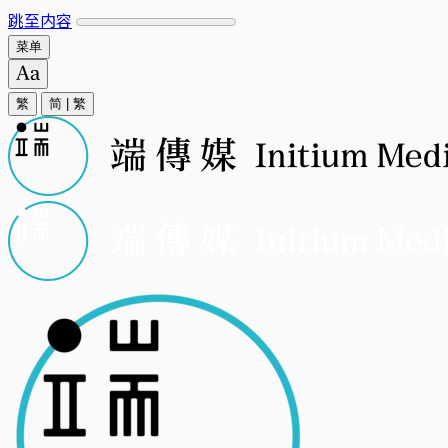
跳至内容
菜单
繁
简
|
繁