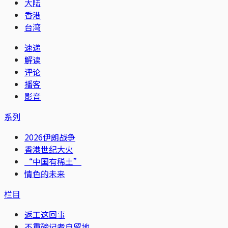
大陆
香港
台湾
速递
解读
评论
播客
影音
系列
2026伊朗战争
香港世纪大火
“中国有稀土”
情色的未来
栏目
返工这回事
不重磅记者自留地