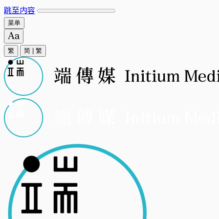
跳至内容
菜单
繁
简
|
繁