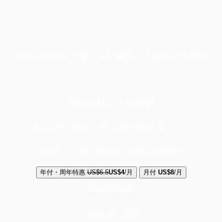
端11周年限定优惠，1周1美元，让思考保持清爽
你的支持，不可或缺
成为会员，阅读全文，领取专属权益
选择守护方案 + 华尔街日报或纽约时报
年付・周年特惠
US$6.5
US$4
/月
月付
US$8
/月
立即解锁全文
已是会员？
登录