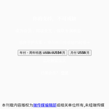
你的支持，不可或缺
成为会员，阅读全文，领取专属权益
选择守护方案 + 华尔街日报或纽约时报
年付・周年特惠
US$6.5
US$4
/月
月付
US$8
/月
立即解锁全文
已是会员？
登录
本刊载内容版权为
端传媒编辑部
或相关单位所有,未经端传媒