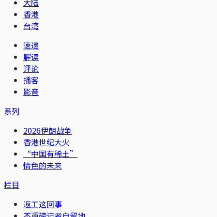
大陆
香港
台湾
速递
解读
评论
播客
影音
系列
2026伊朗战争
香港世纪大火
“中国有稀土”
情色的未来
栏目
返工这回事
不重磅记者自留地