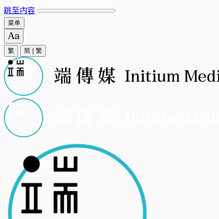
跳至内容
菜单
繁
简
|
繁