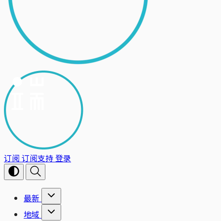
订阅
订阅支持
登录
最新
地域