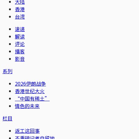
大陆
香港
台湾
速递
解读
评论
播客
影音
系列
2026伊朗战争
香港世纪大火
“中国有稀土”
情色的未来
栏目
返工这回事
不重磅记者自留地