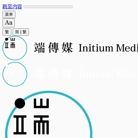
跳至内容
菜单
繁
简
|
繁