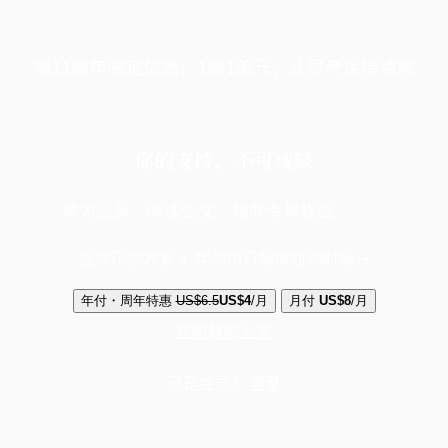
端11周年限定优惠，1周1美元，让思考保持清爽
你的支持，不可或缺
成为会员，阅读全文，领取专属权益
选择守护方案 + 华尔街日报或纽约时报
年付・周年特惠
US$6.5
US$4
/月
月付
US$8
/月
立即解锁全文
已是会员？
登录