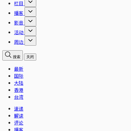
栏目
播客
影音
活动
周边
搜索
关闭
最新
国际
大陆
香港
台湾
速递
解读
评论
播客