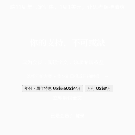
端11周年限定优惠，1周1美元，让思考保持清爽
你的支持，不可或缺
成为会员，阅读全文，领取专属权益
选择守护方案 + 华尔街日报或纽约时报
年付・周年特惠
US$6.5
US$4
/月
月付
US$8
/月
立即解锁全文
已是会员？
登录