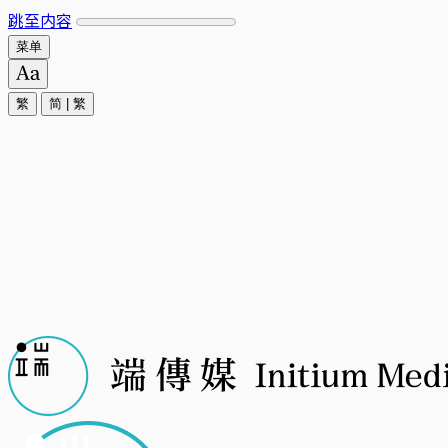
跳至内容
菜单
繁
简
|
繁