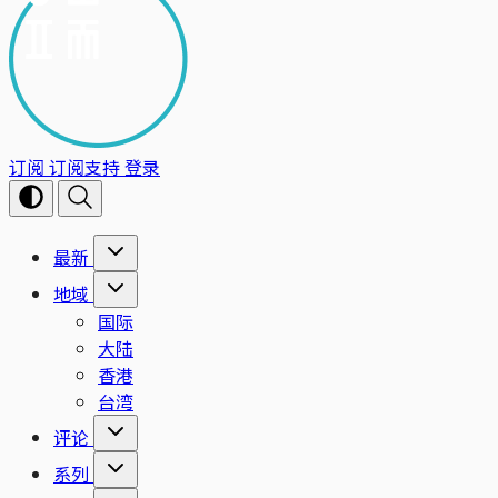
订阅
订阅支持
登录
最新
地域
国际
大陆
香港
台湾
评论
系列