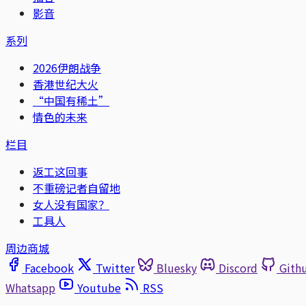
影音
系列
2026伊朗战争
香港世纪大火
“中国有稀土”
情色的未来
栏目
返工这回事
不重磅记者自留地
女人没有国家？
工具人
周边商城
Facebook
Twitter
Bluesky
Discord
Gith
Whatsapp
Youtube
RSS