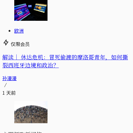
欧洲
仅限会员
解读｜
休达危机：冒死偷渡的摩洛哥青年，如何撕
裂西班牙边境和政治？
孙漫漫
1 天前