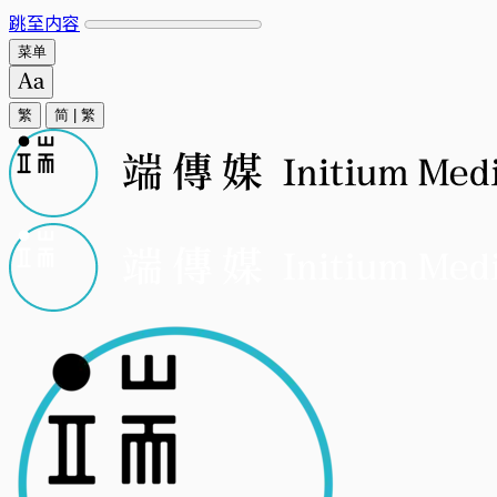
跳至内容
菜单
繁
简
|
繁