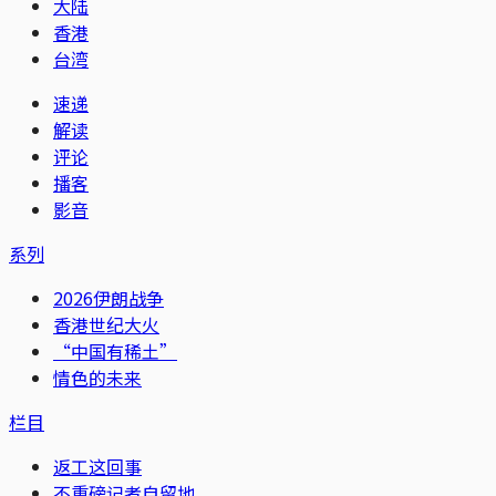
大陆
香港
台湾
速递
解读
评论
播客
影音
系列
2026伊朗战争
香港世纪大火
“中国有稀土”
情色的未来
栏目
返工这回事
不重磅记者自留地