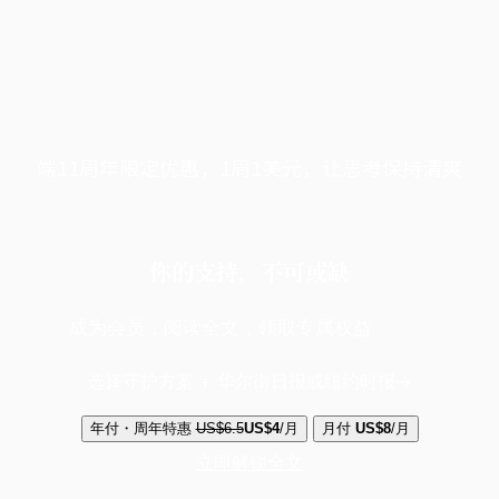
端11周年限定优惠，1周1美元，让思考保持清爽
你的支持，不可或缺
成为会员，阅读全文，领取专属权益
选择守护方案 + 华尔街日报或纽约时报
年付・周年特惠
US$6.5
US$4
/月
月付
US$8
/月
立即解锁全文