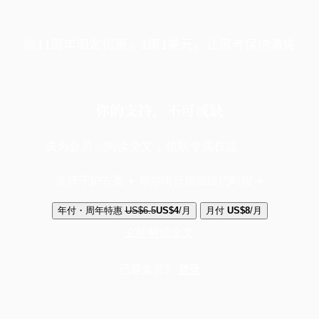
端11周年限定优惠，1周1美元，让思考保持清爽
你的支持，不可或缺
成为会员，阅读全文，领取专属权益
选择守护方案 + 华尔街日报或纽约时报
年付・周年特惠
US$6.5
US$4
/月
月付
US$8
/月
立即解锁全文
已是会员？
登录