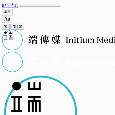
跳至内容
菜单
繁
简
|
繁