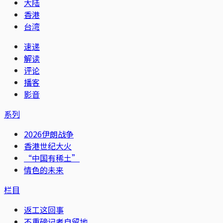
大陆
香港
台湾
速递
解读
评论
播客
影音
系列
2026伊朗战争
香港世纪大火
“中国有稀土”
情色的未来
栏目
返工这回事
不重磅记者自留地