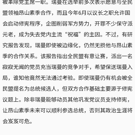
被革除党主席一职。瑞曼在选举前多次表示愿意与全民
盟领袖昂山素季合作，而且今年6月以议长之职允许国
会启动修宪程序，企图削弱军方势力，开罪不少保守派
元老，成为失去党内主流“祝福”的主因。不过，有研
究报告发现，瑞曼即使被边缘化，仍然无损他与昂山素
季的合作关系。该报告指出全民盟有意让赛，派出一名
寂寂无闻的党员充当瑞曼的竞争对手，希望保送瑞曼入
局，谁知他竟然无法通过考验。即使瑞曼仍有机会被全
民盟提名为总统候选人，但双方合作基础主要源于修宪
议题上。除非瑞曼能够动员其他巩发党议员支持修宪，
让昂山素季未来可以顺利参选总统，否则其政治生涯将
会岌岌可危。