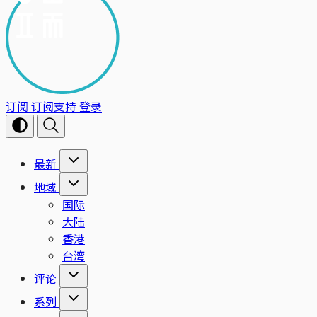
订阅
订阅支持
登录
最新
地域
国际
大陆
香港
台湾
评论
系列