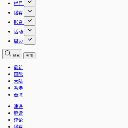
栏目
播客
影音
活动
周边
搜索
关闭
最新
国际
大陆
香港
台湾
速递
解读
评论
播客