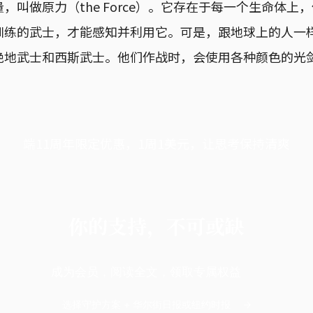
，叫做原力（the Force）。它存在于每一个生命体上
训练的武士，才能感知并利用它。可是，跟地球上的人一
绝地武士和西斯武士。他们作战时，会使用各种颜色的光
端11周年限定优惠，1周1美元，让思考保持清爽
你的支持，不可或缺
成为会员，阅读全文，领取专属权益
选择守护方案 + 华尔街日报或纽约时报