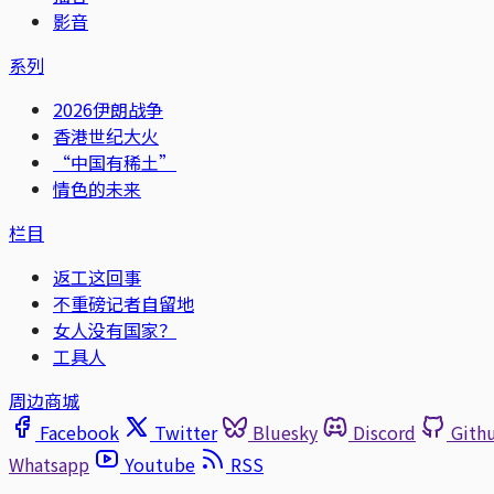
影音
系列
2026伊朗战争
香港世纪大火
“中国有稀土”
情色的未来
栏目
返工这回事
不重磅记者自留地
女人没有国家？
工具人
周边商城
Facebook
Twitter
Bluesky
Discord
Gith
Whatsapp
Youtube
RSS