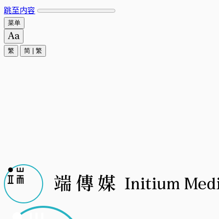
跳至内容
菜单
繁
简
|
繁