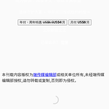
成为会员，阅读全文，领取专属权益
选择守护方案 + 华尔街日报或纽约时报
年付・周年特惠
US$6.5
US$4
/月
月付
US$8
/月
立即解锁全文
已是会员？
登录
本刊载内容版权为
端传媒编辑部
或相关单位所有,未经端传媒
编辑部授权,请勿转载或复制,否则即为侵权。