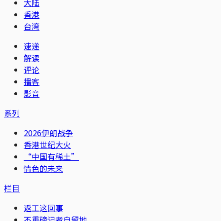
大陆
香港
台湾
速递
解读
评论
播客
影音
系列
2026伊朗战争
香港世纪大火
“中国有稀土”
情色的未来
栏目
返工这回事
不重磅记者自留地