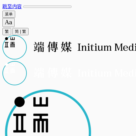
跳至内容
菜单
繁
简
|
繁