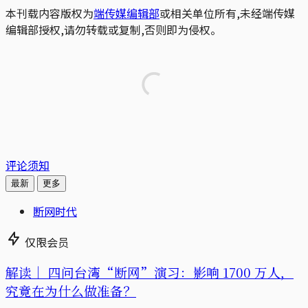
本刊载内容版权为
端传媒编辑部
或相关单位所有,未经端传媒
编辑部授权,请勿转载或复制,否则即为侵权。
评论须知
最新
更多
断网时代
仅限会员
解读｜
四问台湾“断网”演习：影响 1700 万人，
究竟在为什么做准备？