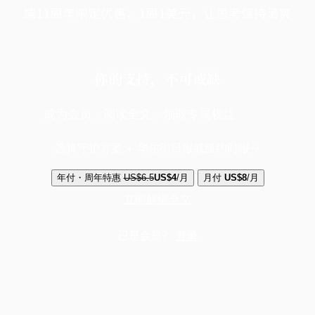
端11周年限定优惠，1周1美元，让思考保持清爽
你的支持，不可或缺
成为会员，阅读全文，领取专属权益
选择守护方案 + 华尔街日报或纽约时报
年付・周年特惠
US$6.5
US$4
/月
月付
US$8
/月
立即解锁全文
已是会员？
登录