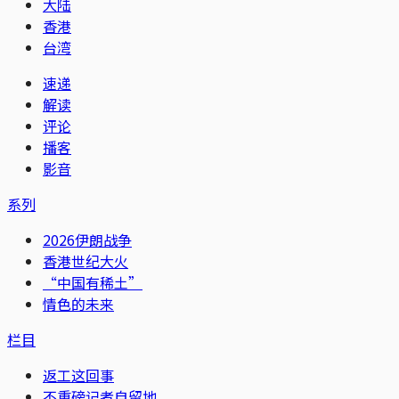
大陆
香港
台湾
速递
解读
评论
播客
影音
系列
2026伊朗战争
香港世纪大火
“中国有稀土”
情色的未来
栏目
返工这回事
不重磅记者自留地