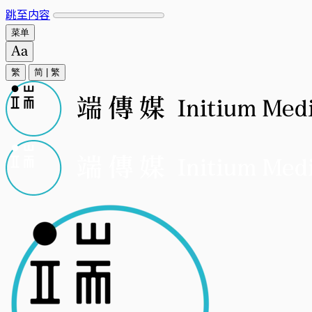
跳至内容
菜单
繁
简
|
繁