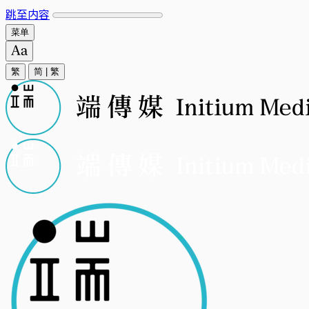
跳至内容
菜单
繁
简
|
繁