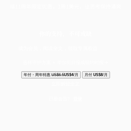
端11周年限定优惠，1周1美元，让思考保持清爽
你的支持，不可或缺
成为会员，阅读全文，领取专属权益
选择守护方案 + 华尔街日报或纽约时报
年付・周年特惠
US$6.5
US$4
/月
月付
US$8
/月
立即解锁全文
已是会员？
登录