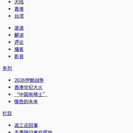
大陆
香港
台湾
速递
解读
评论
播客
影音
系列
2026伊朗战争
香港世纪大火
“中国有稀土”
情色的未来
栏目
返工这回事
不重磅记者自留地