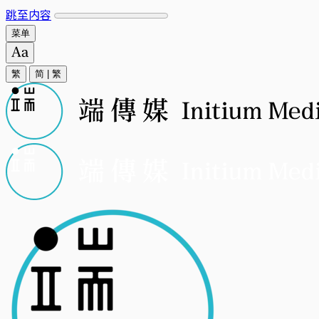
跳至内容
菜单
繁
简
|
繁