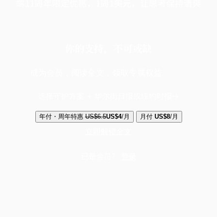
端11周年限定优惠，1周1美元，让思考保持清爽
你的支持，不可或缺
成为会员，阅读全文，领取专属权益
选择守护方案 + 华尔街日报或纽约时报
年付・周年特惠
US$6.5
US$4
/月
月付
US$8
/月
立即解锁全文
已是会员？
登录