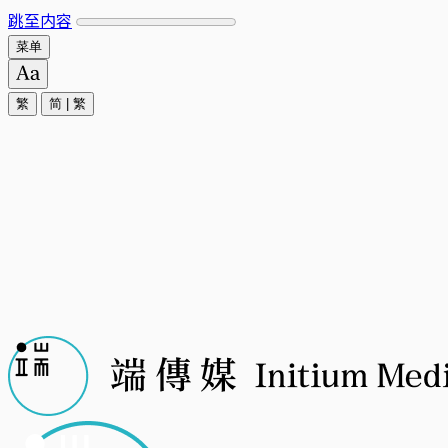
跳至内容
菜单
繁
简
|
繁