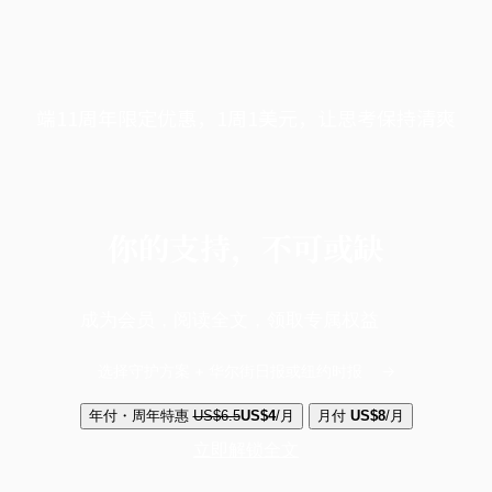
端11周年限定优惠，1周1美元，让思考保持清爽
你的支持，不可或缺
成为会员，阅读全文，领取专属权益
选择守护方案 + 华尔街日报或纽约时报
年付・周年特惠
US$6.5
US$4
/月
月付
US$8
/月
立即解锁全文