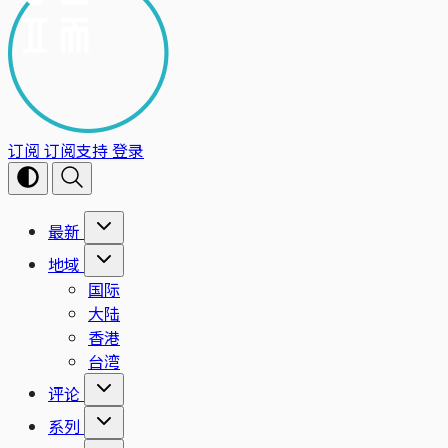
订阅
订阅支持
登录
最新
地域
国际
大陆
香港
台湾
评论
系列