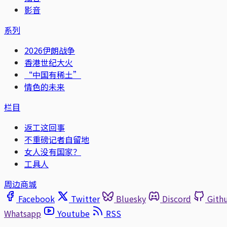
影音
系列
2026伊朗战争
香港世纪大火
“中国有稀土”
情色的未来
栏目
返工这回事
不重磅记者自留地
女人没有国家？
工具人
周边商城
Facebook
Twitter
Bluesky
Discord
Gith
Whatsapp
Youtube
RSS