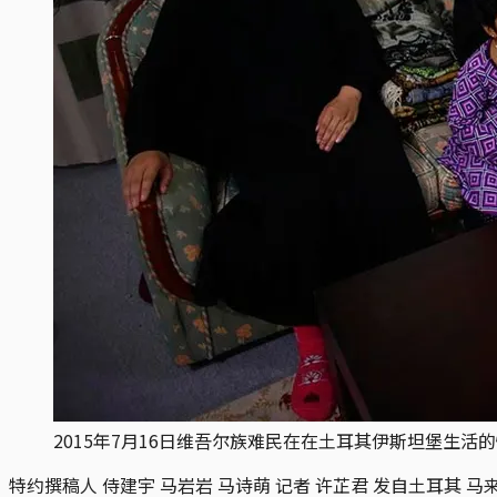
2015年7月16日维吾尔族难民在在土耳其伊斯坦堡生活
特约撰稿人 侍建宇 马岩岩 马诗萌 记者 许芷君 发自土耳其 马