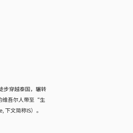
，徒步穿越泰国，辗转
的维吾尔人带至“生
, 下文简称IS）。