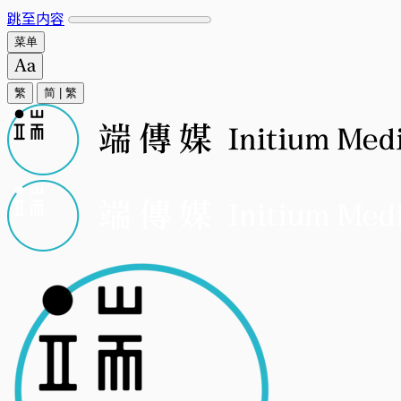
跳至内容
菜单
繁
简
|
繁