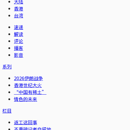
大陆
香港
台湾
速递
解读
评论
播客
影音
系列
2026伊朗战争
香港世纪大火
“中国有稀土”
情色的未来
栏目
返工这回事
不重磅记者自留地