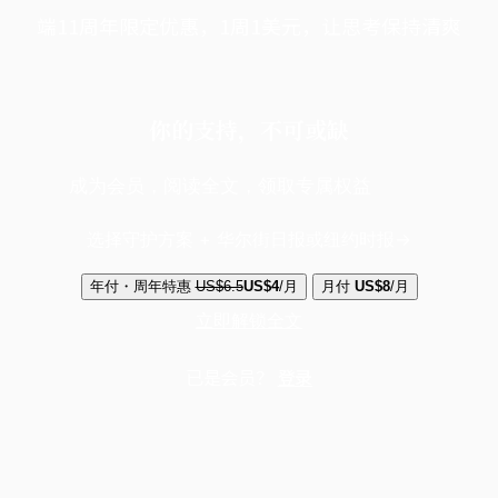
端11周年限定优惠，1周1美元，让思考保持清爽
你的支持，不可或缺
成为会员，阅读全文，领取专属权益
选择守护方案 + 华尔街日报或纽约时报
年付・周年特惠
US$6.5
US$4
/月
月付
US$8
/月
立即解锁全文
已是会员？
登录