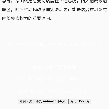
总统，昂山或愿意支持瑞曼任下任总统，两人结成政治
联盟，随后推动修改缅甸宪法。这可能是瑞曼在巩发党
内部失去权力的重要原因。
端11周年限定优惠，1周1美元，让思考保持清爽
你的支持，不可或缺
成为会员，阅读全文，领取专属权益
选择守护方案 + 华尔街日报或纽约时报
年付・周年特惠
US$6.5
US$4
/月
月付
US$8
/月
立即解锁全文