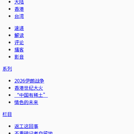
大陆
香港
台湾
速递
解读
评论
播客
影音
系列
2026伊朗战争
香港世纪大火
“中国有稀土”
情色的未来
栏目
返工这回事
不重磅记者自留地