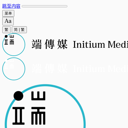
跳至内容
菜单
繁
简
|
繁