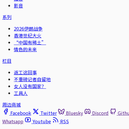
影音
系列
2026伊朗战争
香港世纪大火
“中国有稀土”
情色的未来
栏目
返工这回事
不重磅记者自留地
女人没有国家？
工具人
周边商城
Facebook
Twitter
Bluesky
Discord
Gith
Whatsapp
Youtube
RSS