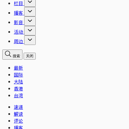
栏目
播客
影音
活动
周边
搜索
关闭
最新
国际
大陆
香港
台湾
速递
解读
评论
播客