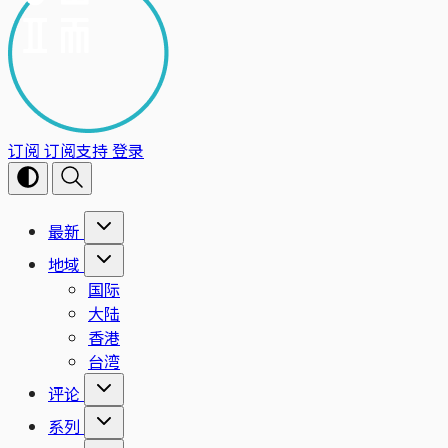
订阅
订阅支持
登录
最新
地域
国际
大陆
香港
台湾
评论
系列