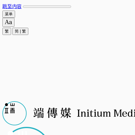
跳至内容
菜单
繁
简
|
繁