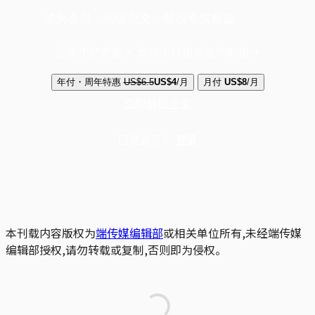
成为会员，阅读全文，领取专属权益
选择守护方案 + 华尔街日报或纽约时报
年付・周年特惠
US$6.5
US$4
/月
月付
US$8
/月
立即解锁全文
已是会员？
登录
本刊载内容版权为
端传媒编辑部
或相关单位所有,未经端传媒
编辑部授权,请勿转载或复制,否则即为侵权。