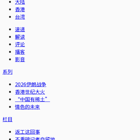
大陆
香港
台湾
速递
解读
评论
播客
影音
系列
2026伊朗战争
香港世纪大火
“中国有稀土”
情色的未来
栏目
返工这回事
不重磅记者自留地