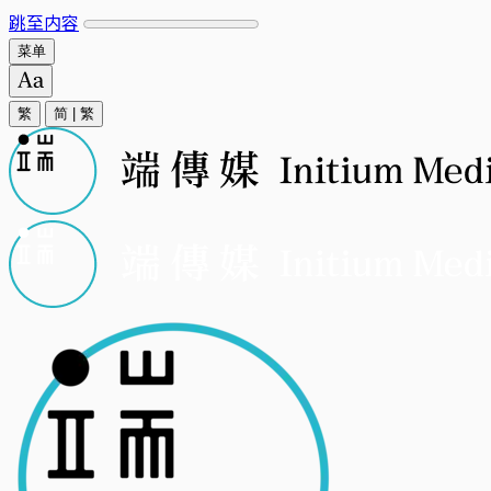
跳至内容
菜单
繁
简
|
繁