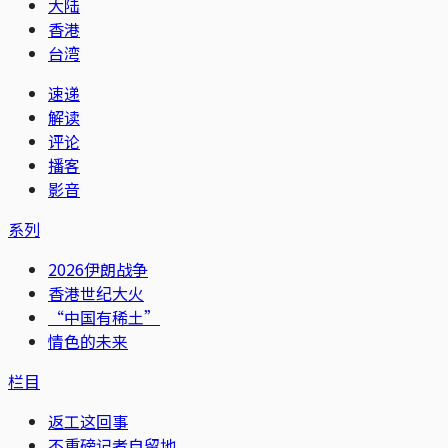
大陆
香港
台湾
速递
解读
评论
播客
影音
系列
2026伊朗战争
香港世纪大火
“中国有稀土”
情色的未来
栏目
返工这回事
不重磅记者自留地