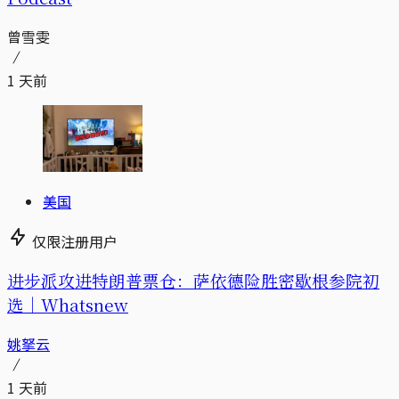
曾雪雯
1 天前
美国
仅限注册用户
进步派攻进特朗普票仓：萨依德险胜密歇根参院初
选｜Whatsnew
姚拏云
1 天前