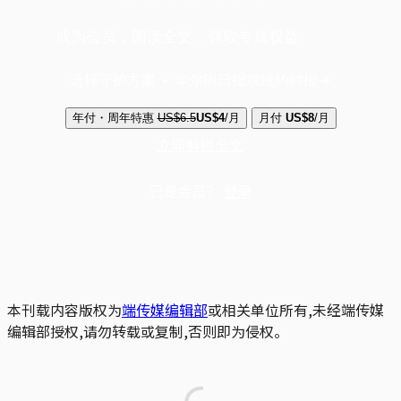
成为会员，阅读全文，领取专属权益
选择守护方案 + 华尔街日报或纽约时报
年付・周年特惠
US$6.5
US$4
/月
月付
US$8
/月
立即解锁全文
已是会员？
登录
本刊载内容版权为
端传媒编辑部
或相关单位所有,未经端传媒
编辑部授权,请勿转载或复制,否则即为侵权。