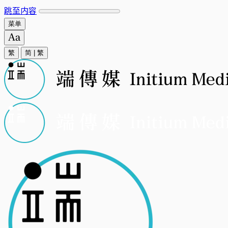
跳至内容
菜单
繁
简
|
繁