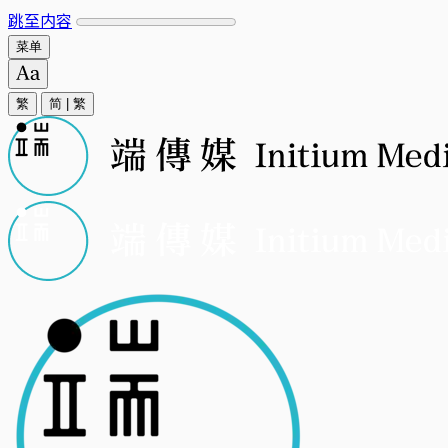
跳至内容
菜单
繁
简
|
繁