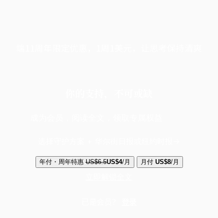
端11周年限定优惠，1周1美元，让思考保持清爽
你的支持，不可或缺
成为会员，阅读全文，领取专属权益
选择守护方案 + 华尔街日报或纽约时报
年付・周年特惠
US$6.5
US$4
/月
月付
US$8
/月
立即解锁全文
已是会员？
登录