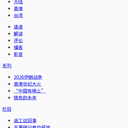
大陆
香港
台湾
速递
解读
评论
播客
影音
系列
2026伊朗战争
香港世纪大火
“中国有稀土”
情色的未来
栏目
返工这回事
不重磅记者自留地