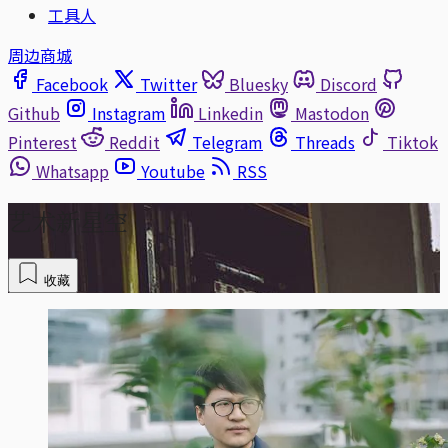
工具人
周边商城
Facebook
Twitter
Bluesky
Discord
Github
Instagram
Linkedin
Mastodon
Pinterest
Reddit
Telegram
Threads
Tiktok
Whatsapp
Youtube
RSS
艺术新星空
收藏