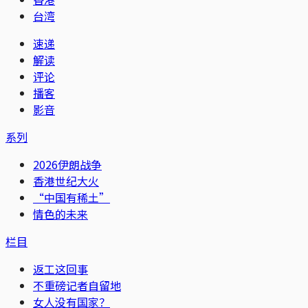
台湾
速递
解读
评论
播客
影音
系列
2026伊朗战争
香港世纪大火
“中国有稀土”
情色的未来
栏目
返工这回事
不重磅记者自留地
女人没有国家？