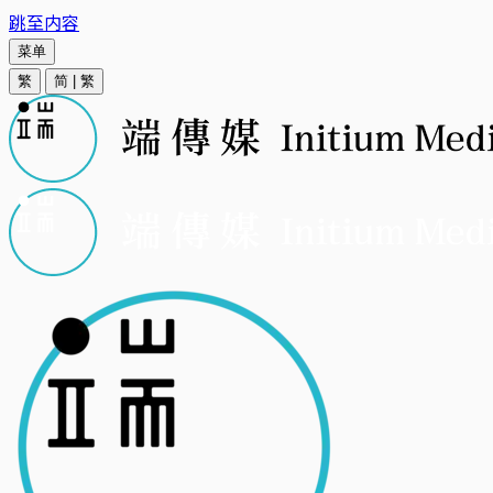
跳至内容
菜单
繁
简
|
繁