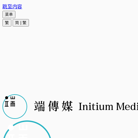
跳至内容
菜单
繁
简
|
繁