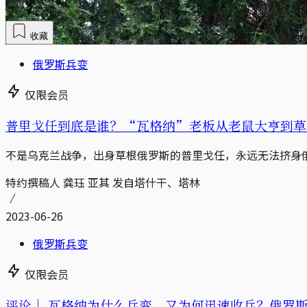
收藏
俄罗斯兵变
仅限会员
普里戈任到底是谁？“瓦格纳”老板从老鼠大亨到草
不是乌克兰战争，出身草根俄罗斯的普里戈任，永远无法挤身
特约撰稿人 龚珏 亚其 发自塔什干、塔林
2023-06-26
俄罗斯兵变
仅限会员
评论｜
瓦格纳为什么兵变，又为何迅速收兵？俄罗