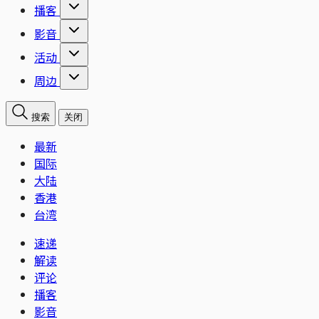
播客
影音
活动
周边
搜索
关闭
最新
国际
大陆
香港
台湾
速递
解读
评论
播客
影音