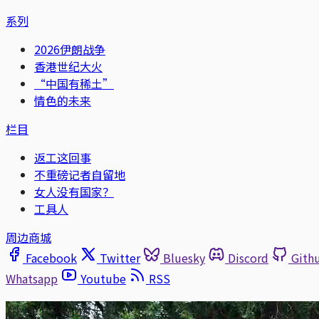
系列
2026伊朗战争
香港世纪大火
“中国有稀土”
情色的未来
栏目
返工这回事
不重磅记者自留地
女人没有国家？
工具人
周边商城
Facebook
Twitter
Bluesky
Discord
Gith
Whatsapp
Youtube
RSS
俄罗斯兵变