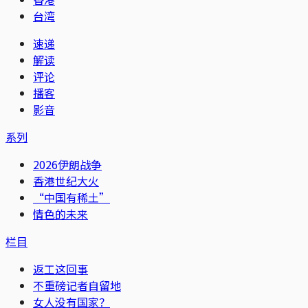
台湾
速递
解读
评论
播客
影音
系列
2026伊朗战争
香港世纪大火
“中国有稀土”
情色的未来
栏目
返工这回事
不重磅记者自留地
女人没有国家？