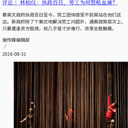
评论｜
林柏仪：执政百日，劳工为何怒吼血谏？
蔡英文政府执政百日至今，劳工团体感受不到其站在他们这
边。新政府除了个案式地解决劳工问题外，通案政策层次上，
只要遭逢资方阻挠，就几乎是寸步难行，改革全数触礁。
端传媒编辑部
2016-08-31