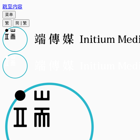
跳至内容
菜单
繁
简
|
繁