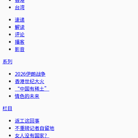
台湾
速递
解读
评论
播客
影音
系列
2026伊朗战争
香港世纪大火
“中国有稀土”
情色的未来
栏目
返工这回事
不重磅记者自留地
女人没有国家？