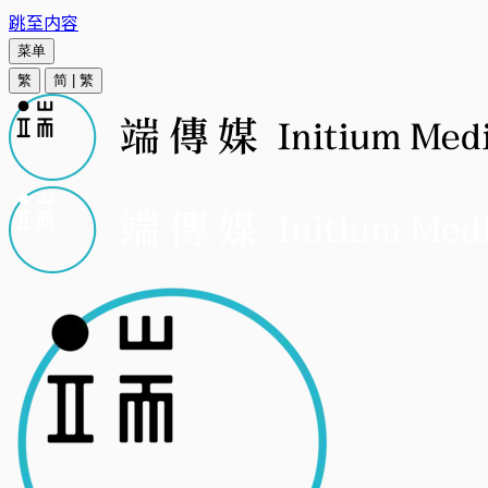
跳至内容
菜单
繁
简
|
繁