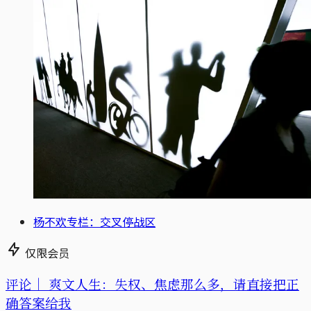
杨不欢专栏：交叉停战区
仅限会员
评论｜
爽文人生：失权、焦虑那么多，请直接把正
确答案给我