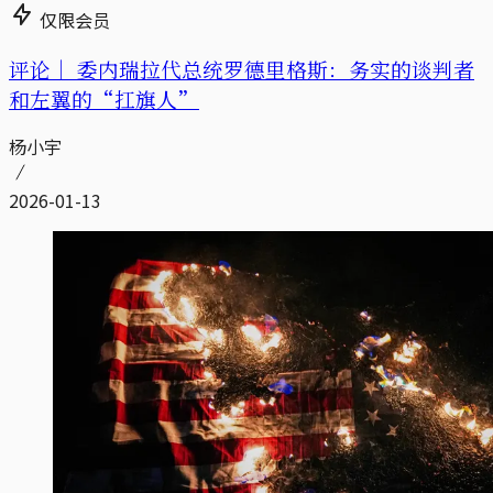
仅限会员
评论｜
委内瑞拉代总统罗德里格斯：务实的谈判者
和左翼的“扛旗人”
杨小宇
2026-01-13