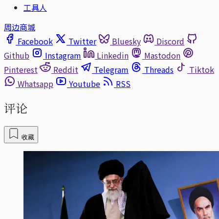
工具人
周边商城
Facebook
Twitter
Bluesky
Discord
Github
Instagram
Linkedin
Mastodon
Pinterest
Reddit
Telegram
Threads
Tiktok
Whatsapp
Youtube
RSS
评论
收藏