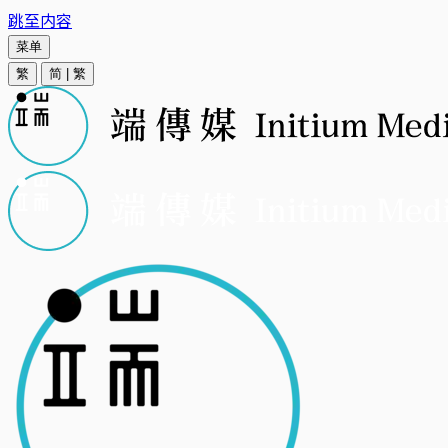
跳至内容
菜单
繁
简
|
繁