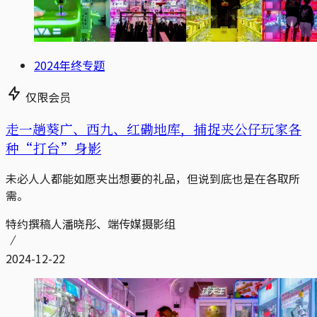
2024年终专题
仅限会员
走一趟葵广、西九、红磡地库，捕捉夹公仔玩家各
种“打台”身影
未必人人都能如愿夹出想要的礼品，但说到底也是在各取所
需。
特约撰稿人潘晓彤、端传媒摄影组
2024-12-22