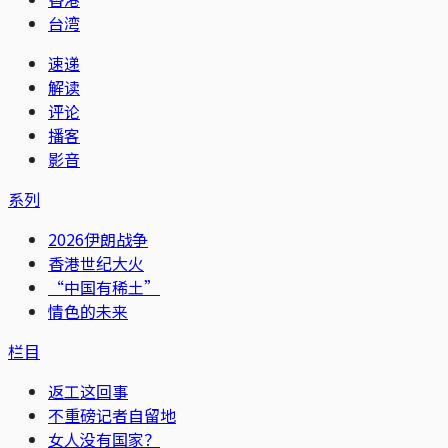
台湾
速递
解读
评论
播客
影音
系列
2026伊朗战争
香港世纪大火
“中国有稀土”
情色的未来
栏目
返工这回事
不重磅记者自留地
女人没有国家？