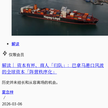
解读
仅限会员
解读｜
资本有界、商人「归队」：巴拿马港口风波
的全球资本「阵营秩序化」
历史并未给长和从容离场的机会。
夏念梓
2026-03-06