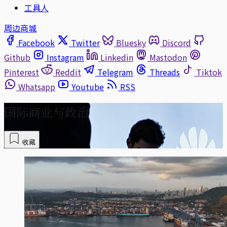
工具人
周边商城
Facebook
Twitter
Bluesky
Discord
Github
Instagram
Linkedin
Mastodon
Pinterest
Reddit
Telegram
Threads
Tiktok
Whatsapp
Youtube
RSS
国际商业与政治
收藏