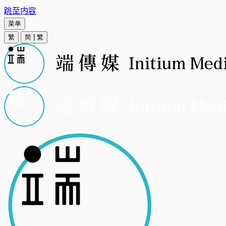
跳至内容
菜单
繁
简
|
繁