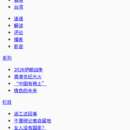
台湾
速递
解读
评论
播客
影音
系列
2026伊朗战争
香港世纪大火
“中国有稀土”
情色的未来
栏目
返工这回事
不重磅记者自留地
女人没有国家？