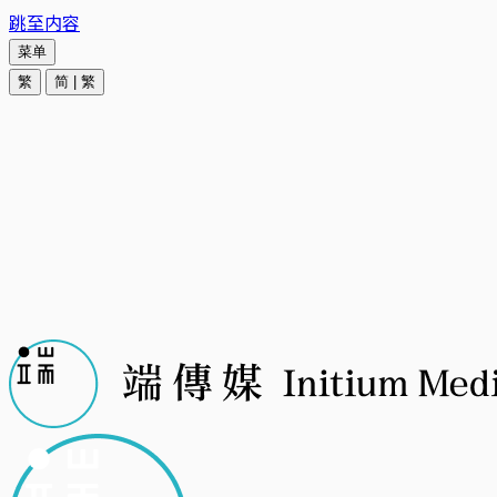
跳至内容
菜单
繁
简
|
繁