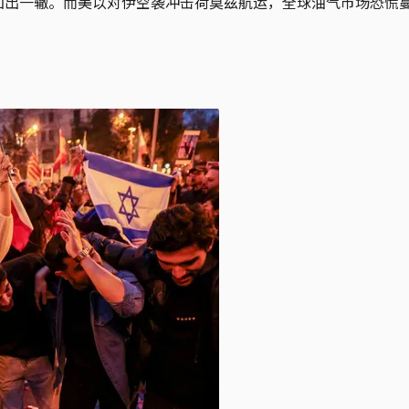
前如出一辙。而美以对伊空袭冲击荷莫兹航运，全球油气市场恐慌