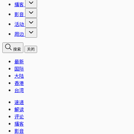
播客
影音
活动
周边
搜索
关闭
最新
国际
大陆
香港
台湾
速递
解读
评论
播客
影音