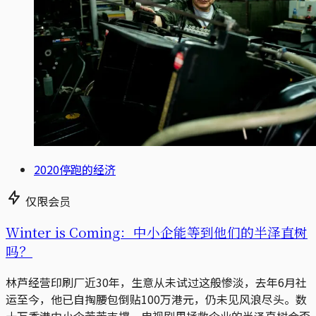
2020停跑的经济
仅限会员
Winter is Coming：中小企能等到他们的半泽直树
吗？
林芦经营印刷厂近30年，生意从未试过这般惨淡，去年6月社
运至今，他已自掏腰包倒贴100万港元，仍未见风浪尽头。数