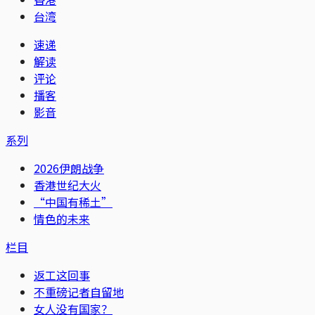
台湾
速递
解读
评论
播客
影音
系列
2026伊朗战争
香港世纪大火
“中国有稀土”
情色的未来
栏目
返工这回事
不重磅记者自留地
女人没有国家？