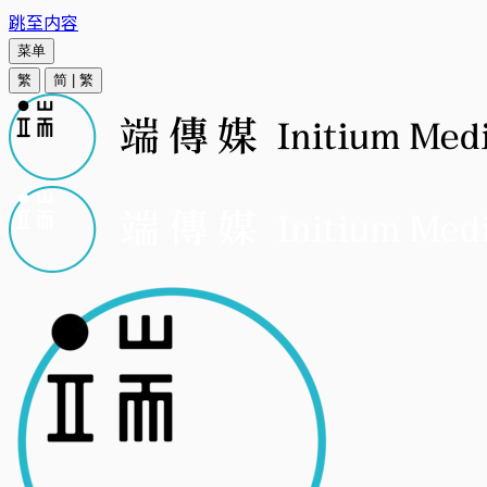
跳至内容
菜单
繁
简
|
繁