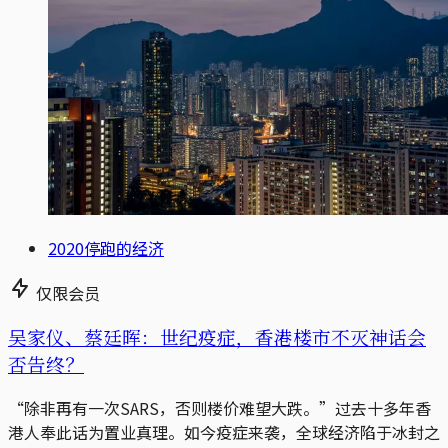
2020停跑的经济
仅限会员
吴家仪、蔡廷晖：世纪疫症，香港楼市不灭神话会
否告终？
“除非再有一次SARS，否则楼价难望大跌。”过去十多年香
港人奉此话为置业真理。如今疫症来袭，全球经济陷于冰封之