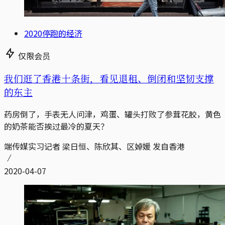
2020停跑的经济
仅限会员
我们逛了香港十条街，看见退租、倒闭和坚韧支撑
的东主
药房倒了，手表无人问津，鸡蛋、罐头打败了参茸花胶，黄色
的奶茶能否挨过最冷的夏天？
端传媒实习记者 梁日恒、陈欣其、区婥媛 发自香港
2020-04-07