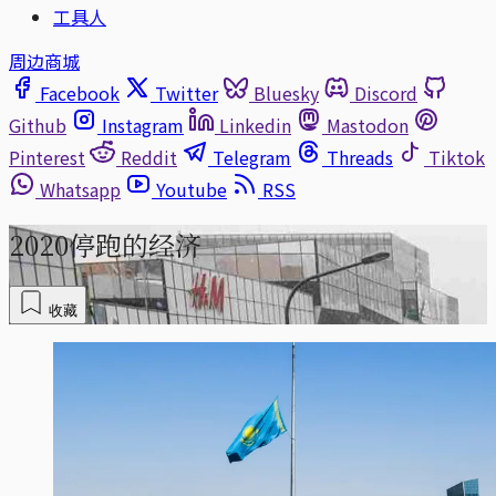
工具人
周边商城
Facebook
Twitter
Bluesky
Discord
Github
Instagram
Linkedin
Mastodon
Pinterest
Reddit
Telegram
Threads
Tiktok
Whatsapp
Youtube
RSS
2020停跑的经济
收藏