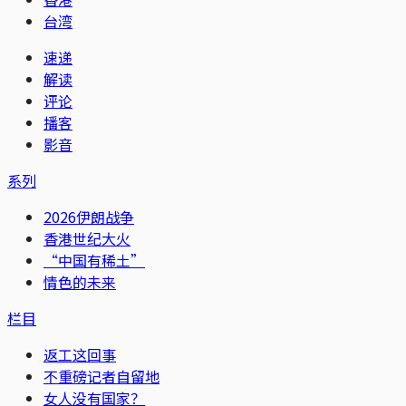
台湾
速递
解读
评论
播客
影音
系列
2026伊朗战争
香港世纪大火
“中国有稀土”
情色的未来
栏目
返工这回事
不重磅记者自留地
女人没有国家？