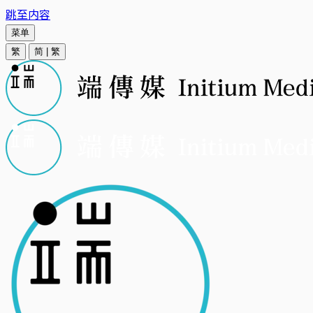
跳至内容
菜单
繁
简
|
繁