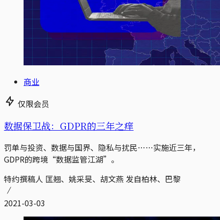
商业
仅限会员
数据保卫战：GDPR的三年之痒
罚单与投资、数据与国界、隐私与扰民⋯⋯实施近三年，
GDPR的跨境“数据监管江湖”。
特约撰稿人 匡翘、姚采旻、胡文燕 发自柏林、巴黎
2021-03-03