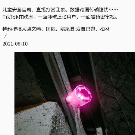
儿童安全官司、直播打赏乱象、数据跨国传输隐忧⋯⋯
TikTok在欧洲，一面冲破上亿用户、一面被缜密审视。
特约撰稿人胡文燕、匡翘、姚采旻 发自巴黎、柏林
2021-08-10