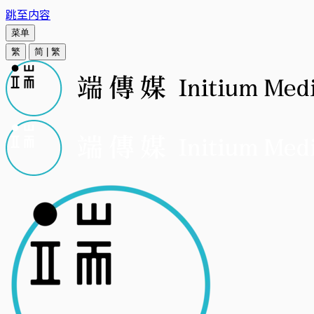
跳至内容
菜单
繁
简
|
繁