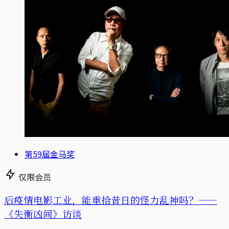
第59届金马奖
仅限会员
后疫情电影工业，能重拾昔日的怪力乱神吗？——
《失衡凶间》访谈