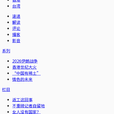
台湾
速递
解读
评论
播客
影音
系列
2026伊朗战争
香港世纪大火
“中国有稀土”
情色的未来
栏目
返工这回事
不重磅记者自留地
女人没有国家？