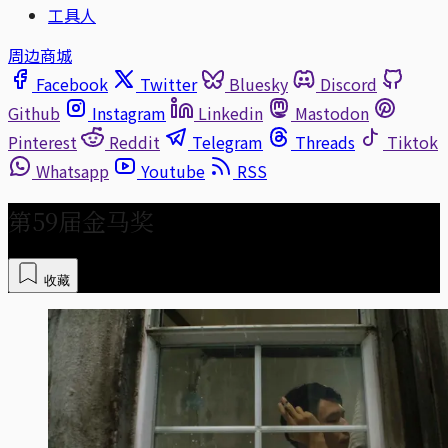
工具人
周边商城
Facebook
Twitter
Bluesky
Discord
Github
Instagram
Linkedin
Mastodon
Pinterest
Reddit
Telegram
Threads
Tiktok
Whatsapp
Youtube
RSS
第59届金马奖
收藏