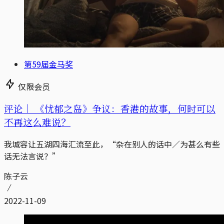
第59届金马奖
仅限会员
评论｜
《忧郁之岛》争议：香港的故事，何时可以
不再这么难说？
我城容让五湖四海汇流至此，“杂在别人的话中／为甚么有些
话无法言说？”
陈子云
2022-11-09