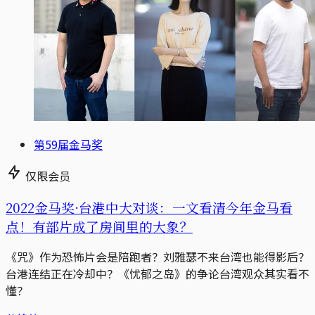
第59届金马奖
仅限会员
2022金马奖·台港中大对谈：一文看清今年金马看
点！有部片成了房间里的大象？
《咒》作为恐怖片会是陪跑者？刘雅瑟不来台湾也能得影后？
台港连结正在冷却中？《忧郁之岛》的争论台湾观众其实看不
懂？