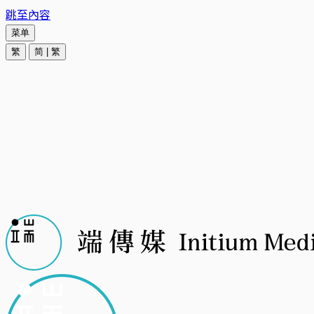
跳至內容
菜单
繁
简
|
繁