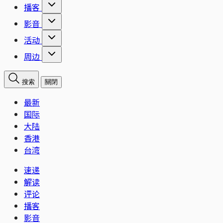
播客
影音
活动
周边
搜索
關閉
最新
国际
大陆
香港
台湾
速递
解读
评论
播客
影音