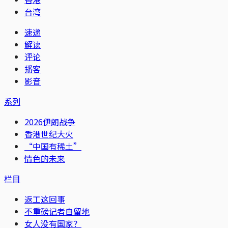
台湾
速递
解读
评论
播客
影音
系列
2026伊朗战争
香港世纪大火
“中国有稀土”
情色的未来
栏目
返工这回事
不重磅记者自留地
女人没有国家？