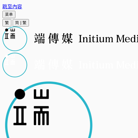
跳至內容
菜单
繁
简
|
繁