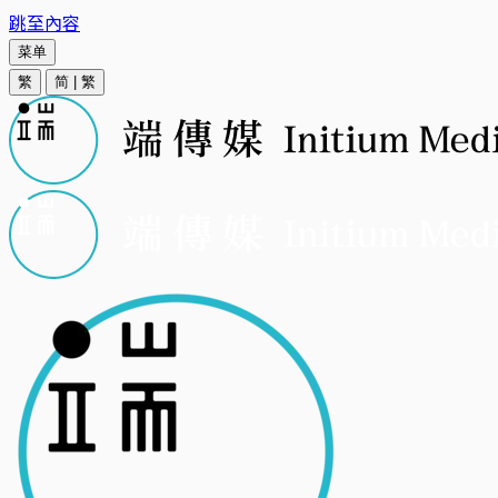
跳至內容
菜单
繁
简
|
繁