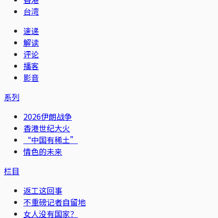
台湾
速递
解读
评论
播客
影音
系列
2026伊朗战争
香港世纪大火
“中国有稀土”
情色的未来
栏目
返工这回事
不重磅记者自留地
女人没有国家？