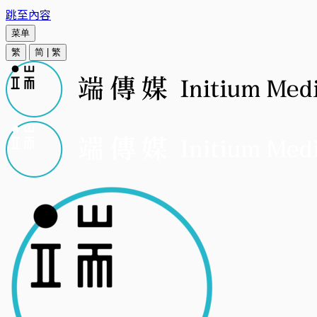
跳至內容
菜单
繁
简
|
繁