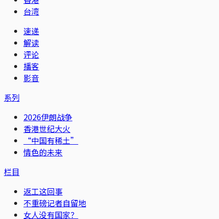
台湾
速递
解读
评论
播客
影音
系列
2026伊朗战争
香港世纪大火
“中国有稀土”
情色的未来
栏目
返工这回事
不重磅记者自留地
女人没有国家？