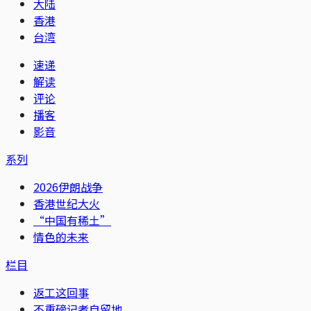
大陆
香港
台湾
速递
解读
评论
播客
影音
系列
2026伊朗战争
香港世纪大火
“中国有稀土”
情色的未来
栏目
返工这回事
不重磅记者自留地