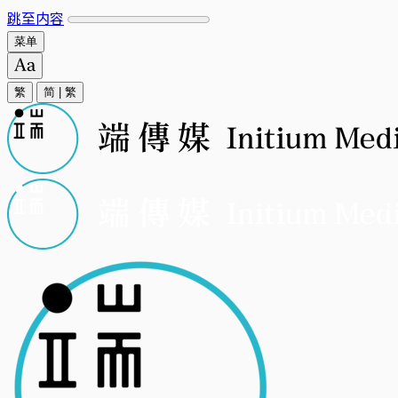
跳至内容
菜单
繁
简
|
繁