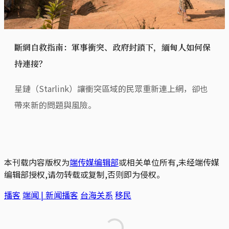
斷網自救指南：軍事衝突、政府封鎖下，緬甸人如何保
持連接？
星鏈（Starlink）讓衝突區域的民眾重新連上網，卻也
帶來新的問題與風險。
本刊载内容版权为
端传媒编辑部
或相关单位所有,未经端传媒
编辑部授权,请勿转载或复制,否则即为侵权。
播客
端闻 | 新闻播客
台海关系
移民