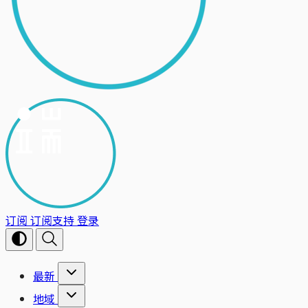
订阅
订阅支持
登录
最新
地域