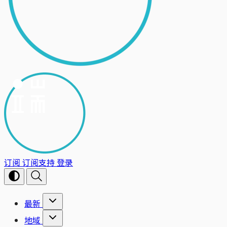
订阅
订阅支持
登录
最新
地域