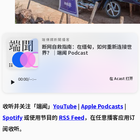
端傳媒新聞播客
断网自救指南：在缅甸，如何重新连接世
界？｜端闻 Podcast
在 Acast 打开
00:00
/
--:--
收听并关注「端闻」
YouTube
|
Apple Podcasts
|
Spotify
或使用节目的
RSS Feed
，在任意播客应用订
阅收听。