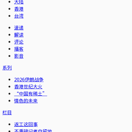
大陆
香港
台湾
速递
解读
评论
播客
影音
系列
2026伊朗战争
香港世纪大火
“中国有稀土”
情色的未来
栏目
返工这回事
不重磅记者自留地