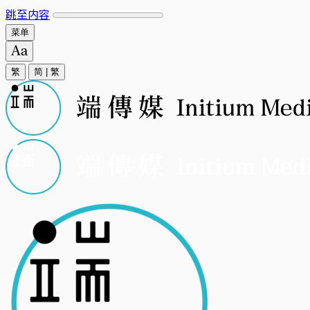
跳至内容
菜单
繁
简
|
繁