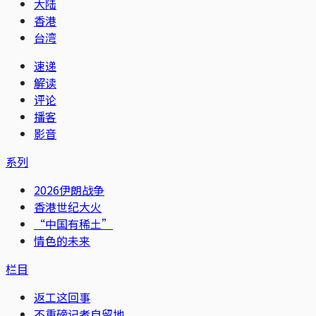
大陆
香港
台湾
速递
解读
评论
播客
影音
系列
2026伊朗战争
香港世纪大火
“中国有稀土”
情色的未来
栏目
返工这回事
不重磅记者自留地