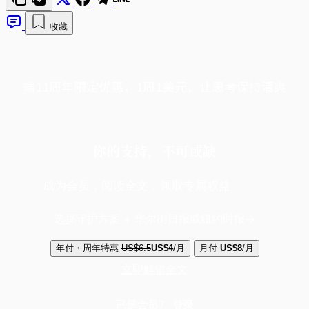
收藏
端11周年限定优惠，1周1美元，让思考保持清爽
你的支持，不可或缺
成为会员，阅读全文，领取专属权益
选择守护方案 + 华尔街日报或纽约时报
年付・周年特惠
US$6.5
US$4
/月
月付
US$8
/月
立即解锁全文
已是会员？
登录