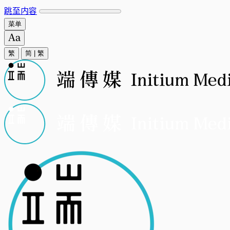
跳至内容
菜单
繁
简
|
繁