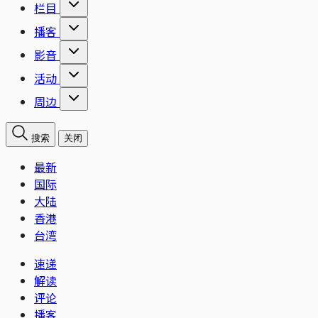
栏目
播客
影音
活动
周边
搜索
关闭
最新
国际
大陆
香港
台湾
速递
解读
评论
播客