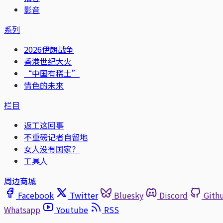
影音
系列
2026伊朗战争
香港世纪大火
“中国有稀土”
情色的未来
栏目
返工这回事
不重磅记者自留地
女人没有国家？
工具人
周边商城
Facebook
Twitter
Bluesky
Discord
Gith
Whatsapp
Youtube
RSS