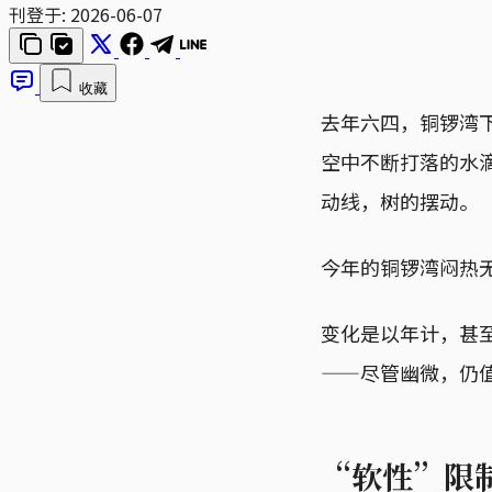
刊登于:
2026-06-07
收藏
去年六四，铜锣湾
空中不断打落的水
动线，树的摆动。
今年的铜锣湾闷热
变化是以年计，甚
——尽管幽微，仍
“软性”限