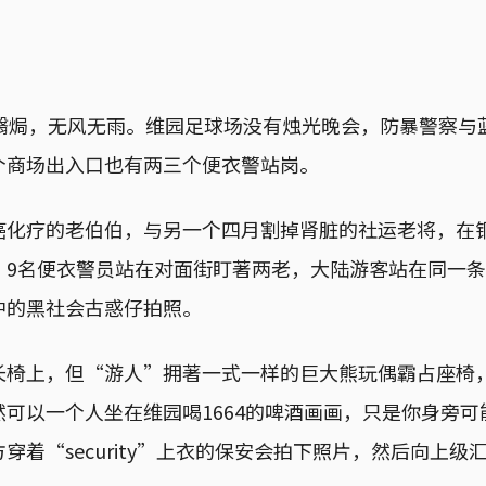
气翳焗，无风无雨。维园足球场没有烛光晚会，防暴警察与
个商场出入口也有两三个便衣警站岗。
癌化疗的老伯伯，与另一个四月割掉肾脏的社运老将，在
，9名便衣警员站在对面街盯著两老，大陆游客站在同一
中的黑社会古惑仔拍照。
长椅上，但“游人”拥著一式一样的巨大熊玩偶霸占座椅
可以一个人坐在维园喝1664的啤酒画画，只是你身旁可
穿着“security”上衣的保安会拍下照片，然后向上级