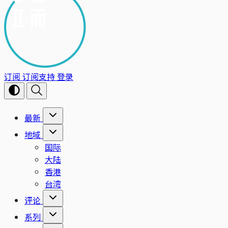
订阅
订阅支持
登录
最新
地域
国际
大陆
香港
台湾
评论
系列