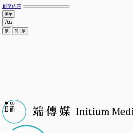
跳至内容
菜单
繁
简
|
繁