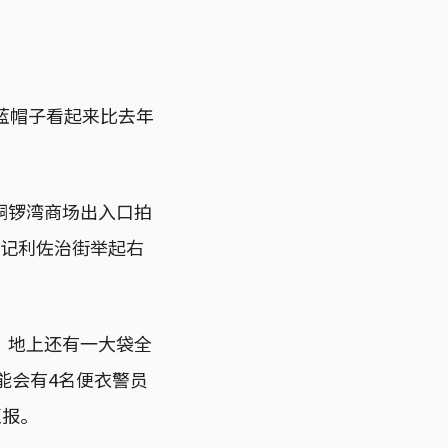
蓝帽子看起来比去年
铜锣湾商场出入口拍
条记利佐治街举起右
，地上还有一大袋全
能会有4名便衣警员
汇报。